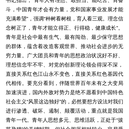
书记指出，“青年人有理想、敢担当、能吃苦、肯奋
斗，中国青年才会有力量，党和国家事业发展才能
充满希望”，强调“种树看树根，育人看三观。理念信
念树正了，青年才能立得正、行得稳，健康成长”。
青年是社会中最有生气、最有闯劲、最少保守思想
的群体，蕴含着改造客观世界、推动社会进步的无
穷力量。广大团员和青年的思想政治状况好不好、
理想信念牢不牢、对党的创新理论领会得深不深，
直接关系红色江山永不变色，直接关系红色基因代
代相传。要充分看到，伴随世界百年未有之大变局
加速演进，国内外敌对势力是绝不愿看到中国特色
社会主义“风景这边独好”的，必然要想方设法对我们
进行渗透、破坏、遏制、颠覆活动，重点就是我国
青年一代。青年人思想多元、思维活跃，正处于“拔